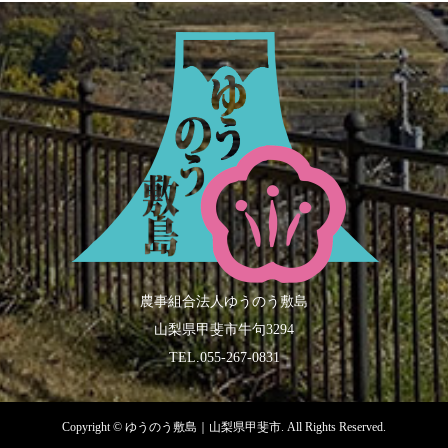
農事組合法人ゆうのう敷島
山梨県甲斐市牛句3294
TEL.055-267-0831
Copyright ©
ゆうのう敷島｜山梨県甲斐市. All Rights Reserved.