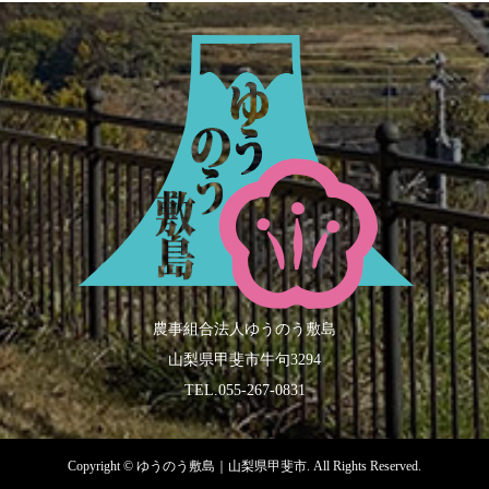
農事組合法人ゆうのう敷島
山梨県甲斐市牛句3294
TEL.055-267-0831
Copyright ©
ゆうのう敷島｜山梨県甲斐市. All Rights Reserved.