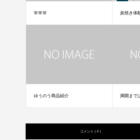
🌸🌸🌸
炭焼き体
ゆうのう商品紹介
満開まで
コメント ( 0 )