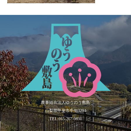
農事組合法人ゆうのう敷島
山梨県甲斐市牛句3294
TEL.055-267-0831