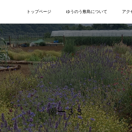
トップページ
ゆうのう敷島について
アク
南ー３３