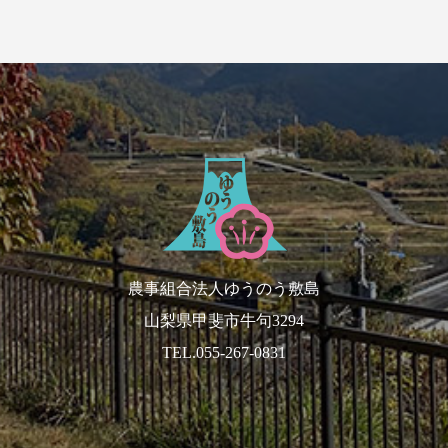
農事組合法人ゆうのう敷島
山梨県甲斐市牛句3294
TEL.055-267-0831